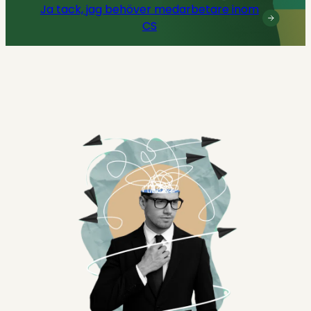
Ja tack, jag behöver medarbetare inom
CS
AI och transformation
Rekrytering & Interim