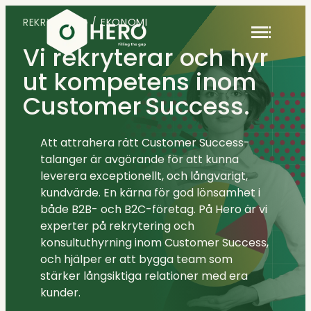
Hoppa
REKRYTERING
/ EKONOMI
till
innehåll
Vi rekryterar och hyr
ut kompetens inom
Customer Success.
Anlita oss
Kundcase
Att attrahera rätt Customer Success-
Kunskap
Kundtjänst
talanger är avgörande för att kunna
Lediga jobb
Rekrytering & Konsulter
leverera exceptionellt, och långvarigt,
kundvärde. En kärna för god lönsamhet i
Kontakt
både B2B- och B2C-företag. På Hero är vi
Customer Success
experter på rekrytering och
Rekrytering & Konsulter
konsultuthyrning inom Customer Success,
+46 (0)8 410 22 670
och hjälper er att bygga team som
stärker långsiktiga relationer med era
info@hero.se
CX
kunder.
Rekrytering & Konsulter