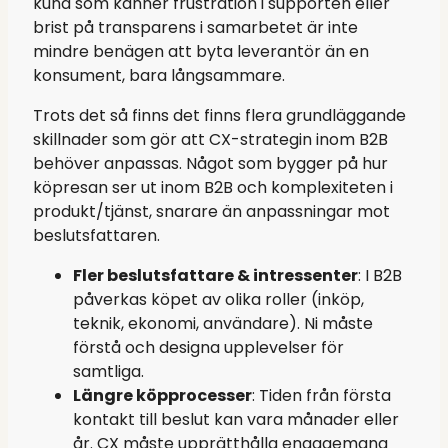
kund som känner frustration i supporten eller
brist på transparens i samarbetet är inte
mindre benägen att byta leverantör än en
konsument, bara långsammare.
Trots det så finns det finns flera grundläggande
skillnader som gör att CX-strategin inom B2B
behöver anpassas. Något som bygger på hur
köpresan ser ut inom B2B och komplexiteten i
produkt/tjänst, snarare än anpassningar mot
beslutsfattaren.
Fler beslutsfattare & intressenter
: I B2B
påverkas köpet av olika roller (inköp,
teknik, ekonomi, användare). Ni måste
förstå och designa upplevelser för
samtliga.
Längre köpprocesser
: Tiden från första
kontakt till beslut kan vara månader eller
år. CX måste upprätthålla engagemang