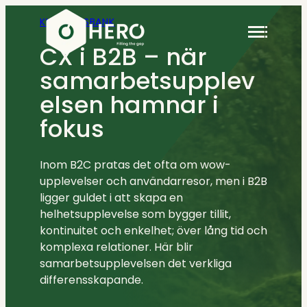
Hoppa
KUNSKAPSBANK
till
innehåll
CX i B2B – när
samarbetsupplev
elsen hamnar i
Anlita oss
fokus
Kundcase
Kunskap
Kundtjänst
Lediga jobb
Rekrytering & Konsulter
Inom B2C pratas det ofta om wow-
upplevelser och användarresor, men i B2B
Kontakt
ligger guldet i att skapa en
Customer Success
helhetsupplevelse som bygger tillit,
kontinuitet och enkelhet; över lång tid och
Rekrytering & Konsulter
+46 (0)8 410 22 670
komplexa relationer. Här blir
samarbetsupplevelsen det verkliga
info@hero.se
CX
differensskapande.
Rekrytering & Konsulter