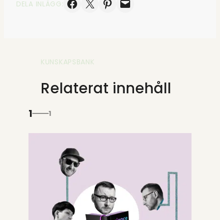
Dela på Facebook
Skicka denna sida med e-post
Dela på Pinterest
Skicka denna sida med e-post
DELA INLÄGG:
KUNSKAPSBANK
Relaterat innehåll
1
1