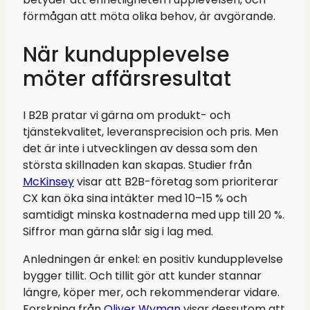
förmågan att möta olika behov, är avgörande.
När kundupplevelse
möter affärsresultat
I B2B pratar vi gärna om produkt- och
tjänstekvalitet, leveransprecision och pris. Men
det är inte i utvecklingen av dessa som den
största skillnaden kan skapas. Studier från
McKinsey
visar att B2B-företag som prioriterar
CX kan öka sina intäkter med 10–15 % och
samtidigt minska kostnaderna med upp till 20 %.
Siffror man gärna slår sig i lag med.
Anledningen är enkel: en positiv kundupplevelse
bygger tillit. Och tillit gör att kunder stannar
längre, köper mer, och rekommenderar vidare.
Forskning från
Oliver Wyman
visar dessutom att