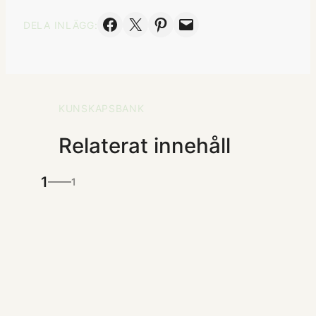
Dela på Facebook
Skicka denna sida med e-post
Dela på Pinterest
Skicka denna sida med e-post
DELA INLÄGG:
KUNSKAPSBANK
Relaterat innehåll
1
1