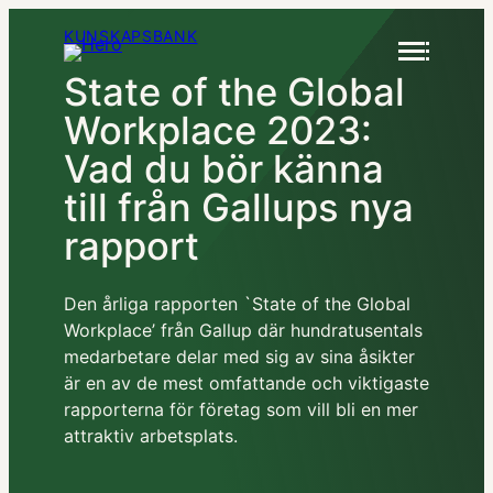
Hoppa
KUNSKAPSBANK
till
innehåll
State of the Global
Anlita oss
Workplace 2023:
Kundcase
Kunskap
Vad du bör känna
Lediga jobb
till från Gallups nya
Kundtjänst
Kontakt
rapport
Rekrytering & Konsulter
Den årliga rapporten `State of the Global
+46 (0)8 410 22 670
Workplace’ från Gallup där hundratusentals
Customer Success
medarbetare delar med sig av sina åsikter
info@hero.se
Rekrytering & Konsulter
är en av de mest omfattande och viktigaste
rapporterna för företag som vill bli en mer
attraktiv arbetsplats.
CX
Rekrytering & Konsulter