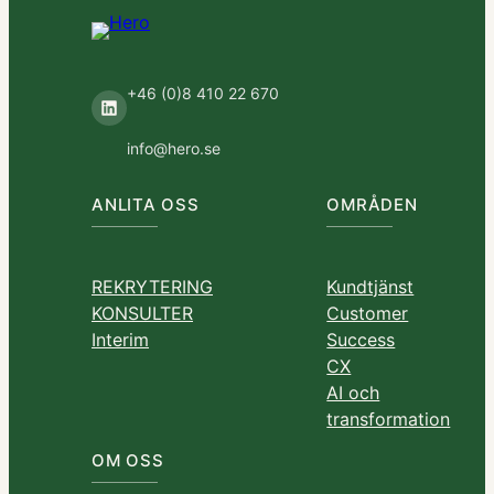
+46 (0)8 410 22 670
LinkedIn
info@hero.se
ANLITA OSS
OMRÅDEN
REKRYTERING
Kundtjänst
KONSULTER
Customer
Interim
Success
CX
AI och
transformation
OM OSS