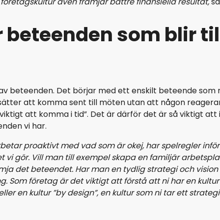
d företagskultur även främjar bättre finansiella resultat,
sä
 beteenden som blir ti
av beteenden. Det börjar med ett enskilt beteende som r
ätter att komma sent till möten utan att någon reagerar så
tigt att komma i tid”. Det är därför det är så viktigt att 
nden vi har.
betar proaktivt med vad som är okej, har spelregler infö
ör det vi gör. Vill man till exempel skapa en familjär arbe
mja det beteendet. Har man en tydlig strategi och vision f
Som företag är det viktigt att förstå att ni har en kultur
 eller en kultur ”by design”, en kultur som ni tar ett stra