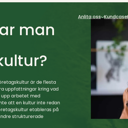
Anlita oss
Kundcase
par man
kultur?
Kundtjänst
Rekrytering & Konsulter
öretagskultur är de flesta
ra uppfattningar kring vad
ta upp arbetet med
Customer Success
nte att en kultur inte redan
Rekrytering & Konsulter
företagskultur etableras på
mindre strukturerade
CX