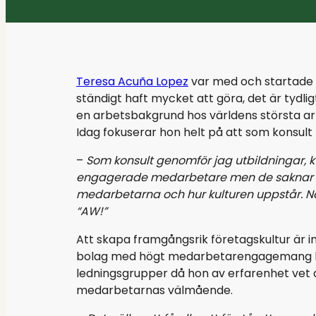
info@hero.se
Teresa Acuña Lopez
var med och startade
ständigt haft mycket att göra, det är tydli
en arbetsbakgrund hos världens största ar
Idag fokuserar hon helt på att som konsult
–
Som konsult genomför jag utbildningar, ku
engagerade medarbetare men de saknar ku
medarbetarna och hur kulturen uppstår. När
“AW!”
Att skapa framgångsrik företagskultur är i
bolag med högt medarbetarengagemang lede
ledningsgrupper då hon av erfarenhet vet att
medarbetarnas välmående.