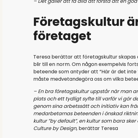
– Det gäller att få alla att förstå att en go
Företagskultur är
företaget
Teresa berättar att företagskultur skapas 
blir till en norm. Om någon exempelvis forts
beteende som antyder att ”Här är det inte vik
måste medvetandegöra oss om vilka betee
– En bra företagskultur uppstår när man ar
plats och ett tydligt syfte till varför vi g
genom sina arbetssätt och initiativ kan frä
medarbetarnas beteenden i önskad riktning. 
kultur ”by default”, en kultur som bara sker
Culture by Design,
berättar Teresa