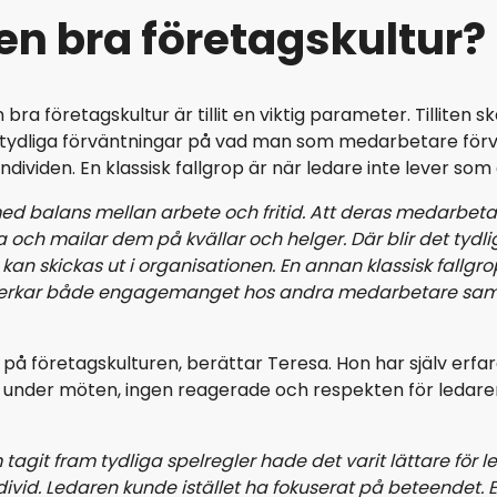
n bra företagskultur?
a företagskultur är tillit en viktig parameter. Tilliten ska
tydliga förväntningar på vad man som medarbetare för
ividen. En klassisk fallgrop är när ledare inte lever som 
 med balans mellan arbete och fritid. Att deras medarbet
och mailar dem på kvällar och helger. Där blir det tydlig
m kan skickas ut i organisationen. En annan klassisk fall
rkar både engagemanget hos andra medarbetare samt att 
 företagskulturen, berättar Teresa. Hon har själv erfar
under möten, ingen reagerade och respekten för ledare
agit fram tydliga spelregler hade det varit lättare för
divid. Ledaren kunde istället ha fokuserat på beteendet.