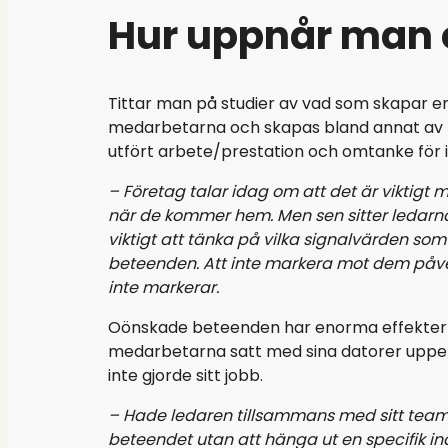
Hur uppnår man e
Tittar man på studier av vad som skapar en br
medarbetarna och skapas bland annat av 
utfört arbete/prestation och omtanke för ind
– Företag talar idag om att det är viktigt
när de kommer hem. Men sen sitter ledarna 
viktigt att tänka på vilka signalvärden so
beteenden. Att inte markera mot dem påve
inte markerar.
Oönskade beteenden har enorma effekter på
medarbetarna satt med sina datorer uppe 
inte gjorde sitt jobb.
– Hade ledaren tillsammans med sitt team t
beteendet utan att hänga ut en specifik in