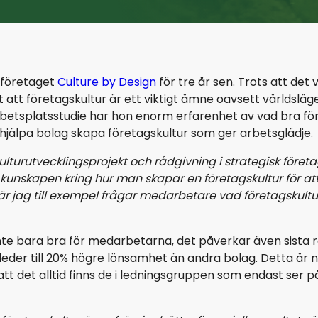
Rekrytering & Konsulter
AI och transformation
 företaget
Culture by Design
för tre år sen. Trots att det
Rekrytering & Interim
gt att företagskultur är ett viktigt ämne oavsett världslä
betsplatsstudie har hon enorm erfarenhet av vad bra för
 hjälpa bolag skapa företagskultur som ger arbetsglädje.
lturutvecklingsprojekt och rådgivning i strategisk företag
nskapen kring hur man skapar en företagskultur för a
 jag till exempel frågar medarbetare vad företagskultur 
nte bara bra för medarbetarna, det påverkar även sista ra
r till 20% högre lönsamhet än andra bolag. Detta är någ
 det alltid finns de i ledningsgruppen som endast ser på d