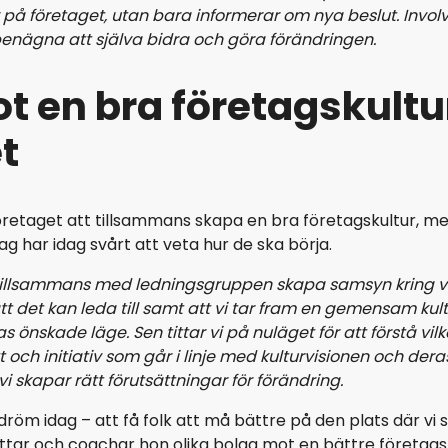
på företaget, utan bara informerar om nya beslut. Involv
benägna att själva bidra och göra förändringen.
ot en bra företagskultu
t
 företaget att tillsammans skapa en bra företagskultur, 
g har idag svårt att veta hur de ska börja.
 tillsammans med ledningsgruppen skapa samsyn kring varfö
att det kan leda till samt att vi tar fram en gemensam kul
ras önskade läge. Sen tittar vi på nuläget för att förstå 
t och initiativ som går i linje med kulturvisionen och der
vi skapar rätt förutsättningar för förändring.
dröm idag – att få folk att må bättre på den plats där vi 
öttar och coachar hon olika bolag mot en bättre företagsk