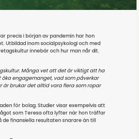
 var precis i början av pandemin har hon
get. Utbildad inom socialpsykologi och med
etagskultur innebär och hur man når dit.
skultur. Många vet att det är viktigt att ha
tt öka engagemanget, vad som påverkar
är brukar det alltid vara flera som ropar
den för bolag. Studier visar exempelvis att
ot som Teresa ofta lyfter när hon träffar
e finansiella resultaten snarare än till