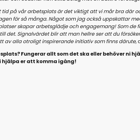
id på vår arbetsplats är det viktigt att vi mår bra där 
agen för så många. Något som jag också uppskattar med m
tsplatser skapar arbetsglädje och engagemang! Som de fö
 till det. Signalvärdet blir att man hellre ser att du för
tt av alla otroligt inspirerande initiativ som finns därute,
a
splats? Fungerar allt som det ska eller behöver ni hj
 vi hjälpa er att komma igång!