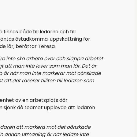
 finnas både till ledarna och till
väntas åstadkomma, uppskattning för
de lär, berättar Teresa.
are inte ska arbeta över och släppa arbetet
t att man inte lever som man lär. Det är
grop är när man inte markerar mot oönskade
det raserar tilliten till ledaren som
enhet av en arbetsplats där
n sjönk då teamet upplevde att ledaren
 ledaren att markera mot det oönskade
 En annan utmaning är när ledare inte