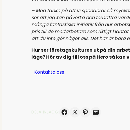
– Med tanke på att vi spenderar så mycket t
ser att jag kan påverka och förbättra vard
många fantastiska initiativ från hur arbe
pris till de medarbetare som riktigt klantat
att du inte gör något alls. Det här är bara e
Hur ser företagskulturen ut på din arbet
läge? Hör av dig till oss på Hero så kan
Kontakta oss
Dela på Facebook
Skicka denna sida med e-post
Dela på Pinterest
Skicka denna sida med e-post
DELA INLÄGG: