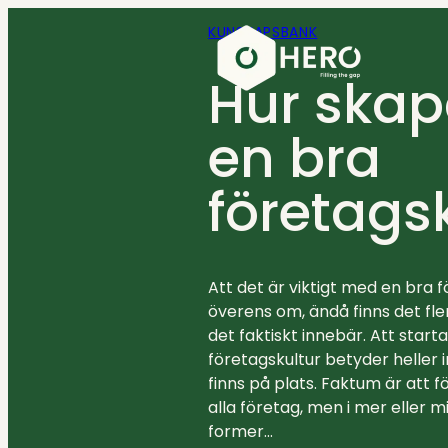
Hoppa
KUNSKAPSBANK
till
innehåll
Hur ska
en bra
företags
Anlita oss
Kundcase
Kunskap
Lediga jobb
Att det är viktigt med en bra f
överens om, ändå finns det fle
Kontakt
det faktiskt innebär. Att star
företagskultur betyder heller i
finns på plats. Faktum är att 
alla företag, men i mer eller 
+46 (0)8 410 22 670
former…