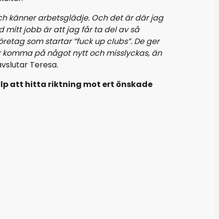
och känner arbetsglädje. Och det är där jag
itt jobb är att jag får ta del av så
retag som startar “fuck up clubs”. De ger
söker komma på något nytt och misslyckas, än
vslutar Teresa.
älp att hitta riktning mot ert önskade